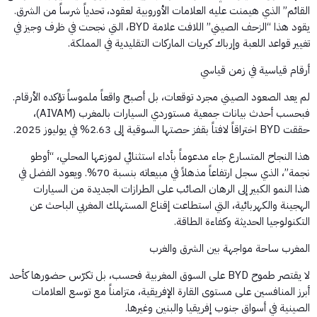
القائم” الذي هيمنت عليه العلامات الأوروبية لعقود، تحدياً شرساً من الشرق.
يقود هذا “الزحف الصيني” اللافت علامة BYD، التي نجحت في ظرف وجيز في
تغيير قواعد اللعبة وإرباك كبريات الماركات التقليدية في المملكة.
​أرقام قياسية في زمن قياسي
​لم يعد الصعود الصيني مجرد توقعات، بل أصبح واقعاً ملموساً تؤكده الأرقام.
فبحسب أحدث بيانات جمعية مستوردي السيارات بالمغرب (AIVAM)،
حققت BYD اختراقاً لافتاً بقفز حصتها السوقية إلى 2.63% في يوليوز 2025.
​هذا النجاح المتسارع جاء مدعوماً بأداء استثنائي لموزعها المحلي، “أوطو
نجمة”، الذي سجل ارتفاعاً مذهلاً في مبيعاته بنسبة 70%. ويعود الفضل في
هذا النمو الكبير إلى الرهان الصائب على الطرازات الجديدة من السيارات
الهجينة والكهربائية، التي استطاعت إقناع المستهلك المغربي الباحث عن
التكنولوجيا الحديثة وكفاءة الطاقة.
​المغرب ساحة مواجهة بين الشرق والغرب
​لا يقتصر طموح BYD على السوق المغربية فحسب، بل تكرّس حضورها كأحد
أبرز المنافسين على مستوى القارة الإفريقية، متزامناً مع توسع العلامات
الصينية في أسواق جنوب إفريقيا والبنين وغيرها.